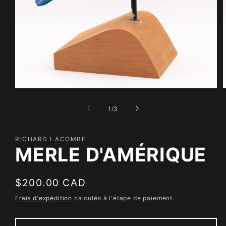
Ouvrir
O
le
l
média
m
de
1
/
3
1
2
dans
d
une
u
fenêtre
f
RICHARD LACOMBE
modale
m
MERLE D'AMÉRIQUE
Prix
$200.00 CAD
habituel
Frais d'expédition
calculés à l'étape de paiement.