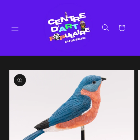
et
passer
au
contenu
Panier
Passer aux
informations
oeuvres