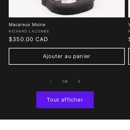
Macareux Moine
Fournisseur :
RICHARD LACOMBE
Prix
$350.00 CAD
habituel
Ajouter au panier
de
1
/
4
Tout afficher