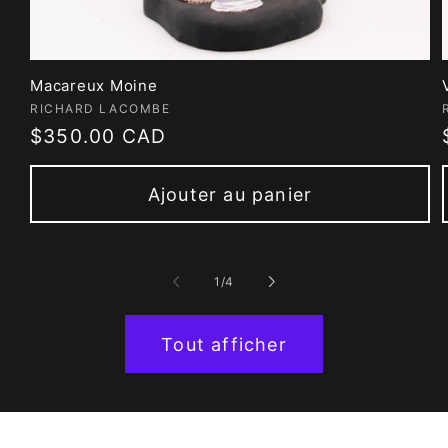
Macareux Moine
Fournisseur :
RICHARD LACOMBE
Prix
$350.00 CAD
habituel
Ajouter au panier
de
1
/
4
Tout afficher