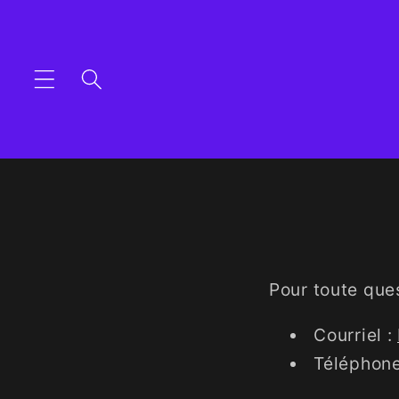
et
passer
au
contenu
Pour toute que
Courriel :
Téléphone