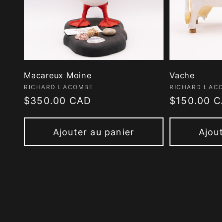
Macareux Moine
Vache
Fournisseur :
Fournisseur
RICHARD LACOMBE
RICHARD LAC
Prix
$350.00 CAD
Prix
$150.00 
habituel
habituel
Ajouter au panier
Ajou