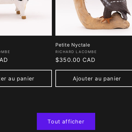
Petite Nyctale
 :
Fournisseur :
OMBE
RICHARD LACOMBE
CAD
Prix
$350.00 CAD
habituel
ter au panier
Ajouter au panier
Tout afficher