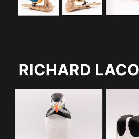
modale
RICHARD LAC