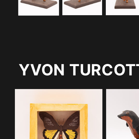
modale
YVON TURCOT