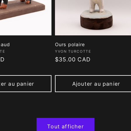
haud
Ours polaire
 :
Fournisseur :
TE
YVON TURCOTTE
AD
Prix
$35.00 CAD
habituel
ter au panier
Ajouter au panier
Tout afficher