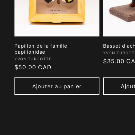
Papillon de la famille
Basset d'ac
papilionidae
Fournisseur
YVON TURCOT
Fournisseur :
YVON TURCOTTE
Prix
$35.00 C
Prix
$50.00 CAD
habituel
habituel
Ajouter au panier
Ajou