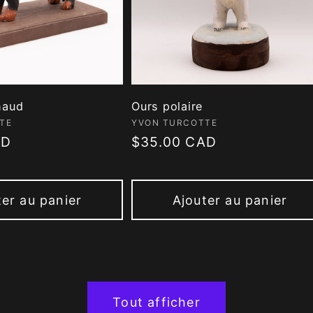
haud
Ours polaire
 :
Fournisseur :
TE
YVON TURCOTTE
AD
Prix
$35.00 CAD
habituel
ter au panier
Ajouter au panier
Tout afficher