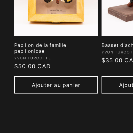
Papillon de la famille
Basset d'ac
papilionidae
Fournisseur
YVON TURCOT
Fournisseur :
YVON TURCOTTE
Prix
$35.00 C
Prix
$50.00 CAD
habituel
habituel
Ajouter au panier
Ajou