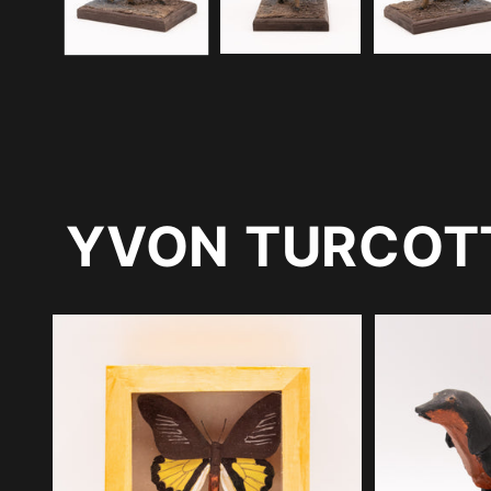
modale
YVON TURCOT