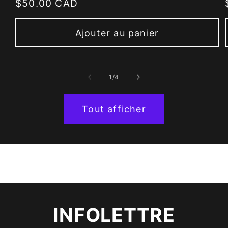
Prix
$50.00 CAD
habituel
Ajouter au panier
de
1
/
4
Tout afficher
INFOLETTRE