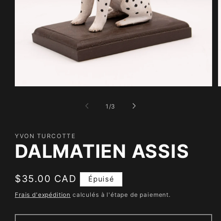
Ouvrir
O
le
l
média
m
de
1
/
3
1
2
dans
d
une
u
fenêtre
f
YVON TURCOTTE
modale
m
DALMATIEN ASSIS
Prix
$35.00 CAD
Épuisé
habituel
Frais d'expédition
calculés à l'étape de paiement.