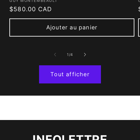
Fournisseur :
GUY MONTEMBEAULT
Prix
$580.00 CAD
habituel
Ajouter au panier
de
1
/
4
Tout afficher
INFOLETTRE