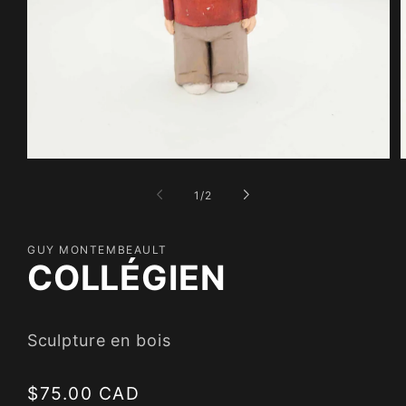
Ouvrir
O
le
l
média
m
de
1
/
2
1
2
dans
d
une
u
fenêtre
f
GUY MONTEMBEAULT
modale
m
COLLÉGIEN
Sculpture en bois
Prix
$75.00 CAD