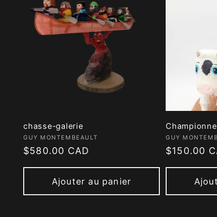
chasse-galerie
Championne
Fournisseur :
Fournisseur
GUY MONTEMBEAULT
GUY MONTEM
Prix
$580.00 CAD
Prix
$150.00 
habituel
habituel
Ajouter au panier
Ajou