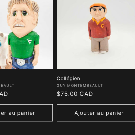
Collégien
 :
Fournisseur :
BEAULT
GUY MONTEMBEAULT
CAD
Prix
$75.00 CAD
habituel
ter au panier
Ajouter au panier