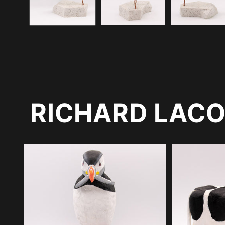
modale
RICHARD LAC