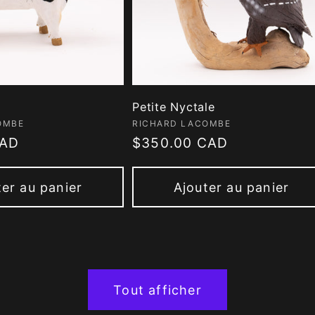
Petite Nyctale
 :
Fournisseur :
OMBE
RICHARD LACOMBE
CAD
Prix
$350.00 CAD
habituel
ter au panier
Ajouter au panier
Tout afficher