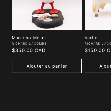
Macareux Moine
Vache
Fournisseur :
Fournisseur
RICHARD LACOMBE
RICHARD LAC
Prix
$350.00 CAD
Prix
$150.00 
habituel
habituel
Ajouter au panier
Ajou