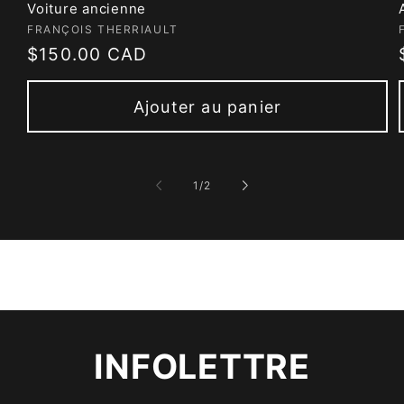
Voiture ancienne
Fournisseur :
FRANÇOIS THERRIAULT
Prix
$150.00 CAD
habituel
Ajouter au panier
de
1
/
2
INFOLETTRE