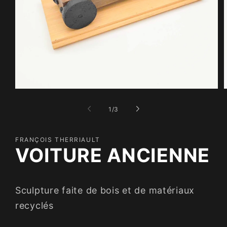
Ouvrir
O
le
l
média
m
de
1
/
3
1
2
dans
d
une
u
fenêtre
f
FRANÇOIS THERRIAULT
modale
m
VOITURE ANCIENNE
Sculpture faite de bois et de matériaux
recyclés