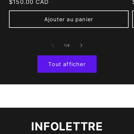
Prix
$150.00 CAD
habituel
Ajouter au panier
de
1
/
4
Tout afficher
INFOLETTRE