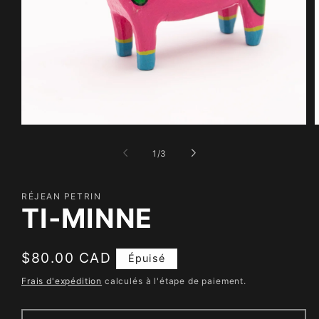
Ouvrir
O
le
l
média
m
de
1
/
3
1
2
dans
d
une
u
fenêtre
f
RÉJEAN PETRIN
modale
m
TI-MINNE
Prix
$80.00 CAD
Épuisé
habituel
Frais d'expédition
calculés à l'étape de paiement.