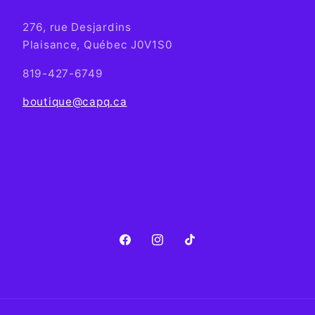
276, rue Desjardins
Plaisance, Québec J0V1S0
819-427-6749
boutique@capq.ca
Facebook
Instagram
TikTok