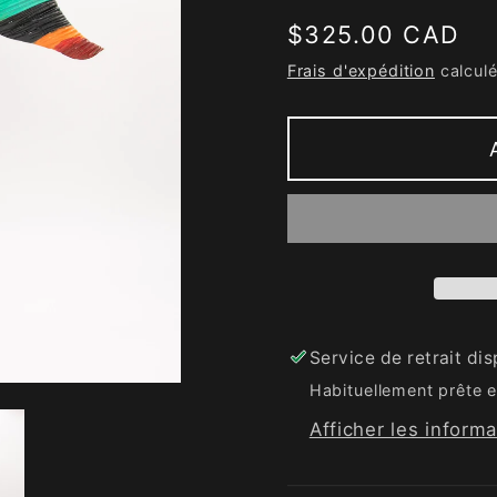
Prix
$325.00 CAD
habituel
Frais d'expédition
calculé
Service de retrait di
Habituellement prête e
Afficher les inform