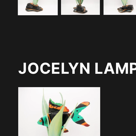
modale
JOCELYN LAM