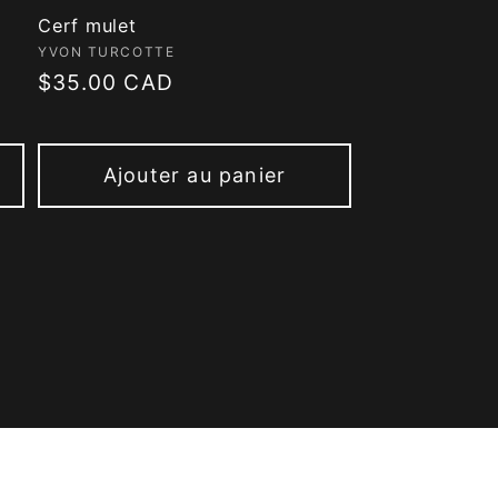
Cerf mulet
Fournisseur :
YVON TURCOTTE
Prix
$35.00 CAD
habituel
Ajouter au panier