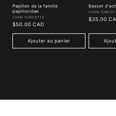
Papillon de la famille
Basset d'ac
papilionidae
Fournisseur
YVON TURCOT
Fournisseur :
YVON TURCOTTE
Prix
$35.00 C
Prix
$50.00 CAD
habituel
habituel
Ajouter au panier
Ajou