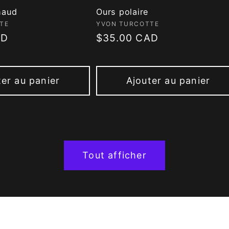
haud
Ours polaire
 :
Fournisseur :
TE
YVON TURCOTTE
AD
Prix
$35.00 CAD
habituel
ter au panier
Ajouter au panier
Tout afficher