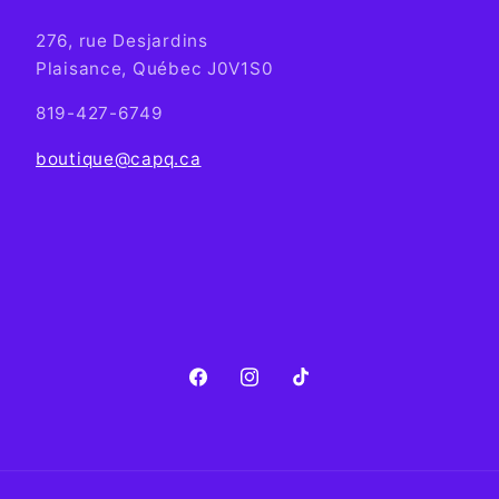
276, rue Desjardins
Plaisance, Québec J0V1S0
819-427-6749
boutique@capq.ca
Facebook
Instagram
TikTok