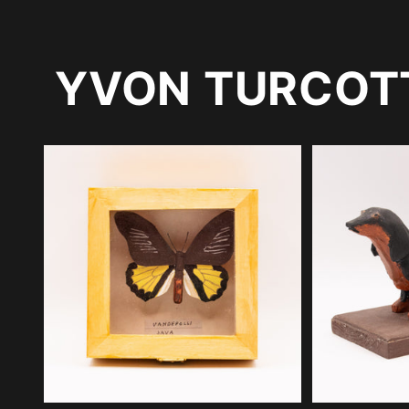
modale
YVON TURCOT