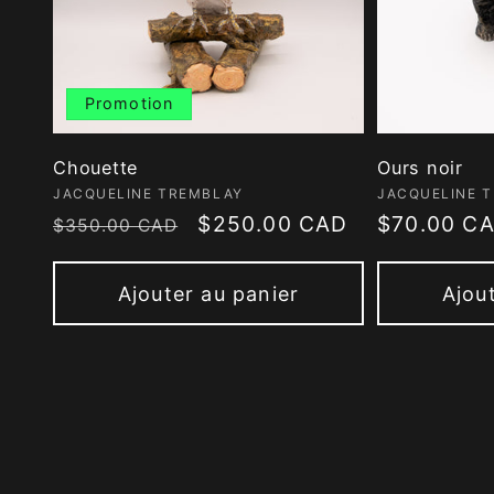
Promotion
Chouette
Ours noir
Fournisseur :
Fournisseur
JACQUELINE TREMBLAY
JACQUELINE 
Prix
Prix
$250.00 CAD
Prix
$70.00 C
$350.00 CAD
habituel
promotionnel
habituel
Ajouter au panier
Ajou