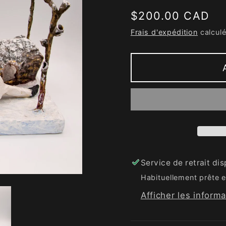
Prix
$200.00 CAD
habituel
Frais d'expédition
calculé
Service de retrait di
Habituellement prête e
Afficher les inform