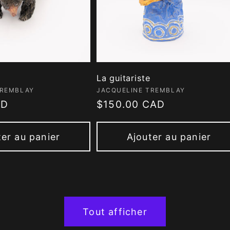
La guitariste
 :
Fournisseur :
TREMBLAY
JACQUELINE TREMBLAY
AD
Prix
$150.00 CAD
habituel
ter au panier
Ajouter au panier
Tout afficher