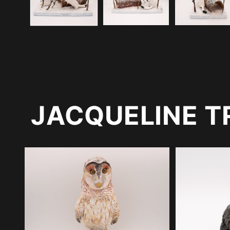
modale
JACQUELINE 