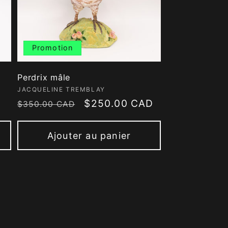
Promotion
Perdrix mâle
Fournisseur :
JACQUELINE TREMBLAY
Prix
Prix
$250.00 CAD
$350.00 CAD
habituel
promotionnel
Ajouter au panier