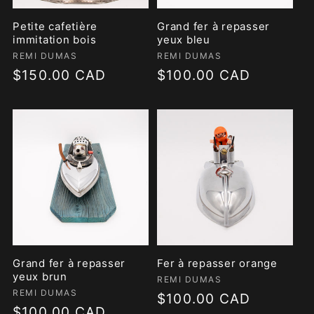
Petite cafetière
Grand fer à repasser
immitation bois
yeux bleu
Fournisseur :
REMI DUMAS
Fournisseur :
REMI DUMAS
Prix
$150.00 CAD
Prix
$100.00 CAD
habituel
habituel
Grand fer à repasser
Fer à repasser orange
yeux brun
Fournisseur :
REMI DUMAS
Fournisseur :
REMI DUMAS
Prix
$100.00 CAD
Prix
$100.00 CAD