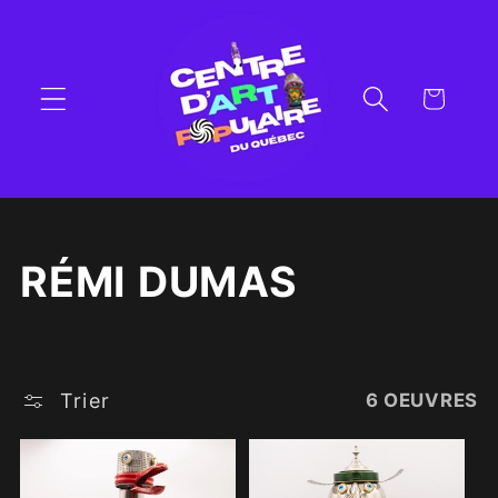
et
passer
au
contenu
Panier
C
RÉMI DUMAS
O
L
Trier
6 OEUVRES
L
E