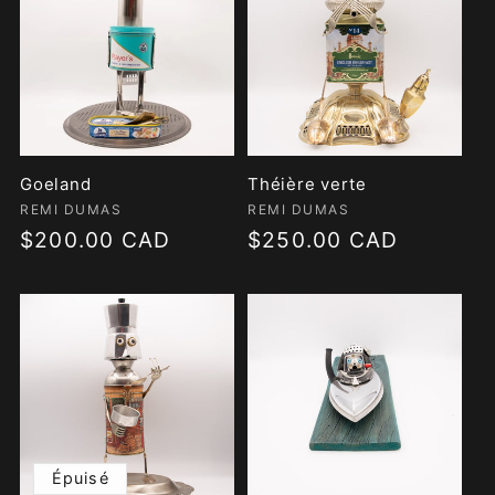
C
T
I
Goeland
Théière verte
O
Fournisseur :
REMI DUMAS
Fournisseur :
REMI DUMAS
Prix
$200.00 CAD
Prix
$250.00 CAD
N
habituel
habituel
:
Épuisé