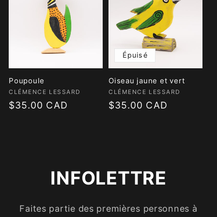
C
T
Épuisé
I
Poupoule
Oiseau jaune et vert
O
Fournisseur :
CLÉMENCE LESSARD
Fournisseur :
CLÉMENCE LESSARD
Prix
$35.00 CAD
Prix
$35.00 CAD
N
habituel
habituel
:
INFOLETTRE
Faites partie des premières personnes à