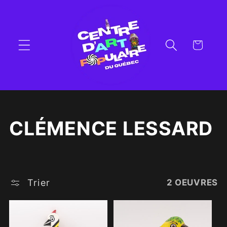
et
passer
au
contenu
Panier
C
CLÉMENCE LESSARD
O
L
Trier
2 OEUVRES
L
E